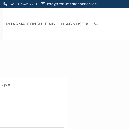
+49 203 4797210
info@tmh-medizinhandel.de
PHARMA CONSULTING
DIAGNOSTIK
S.p.A.
3