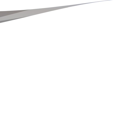
Impressu
THERAPIEBEREICHE
GESCHÄ
SUBKUTANTHERAPIE
Medizinisc
Primäre & Sekundäre Immundefekte
Pharma Co
Parkinson
Diagnosti
Paroxysmale Nächtliche Hämoglobinurie
Pulmonal-Arterielle Hypertonie
Palliativversorgung