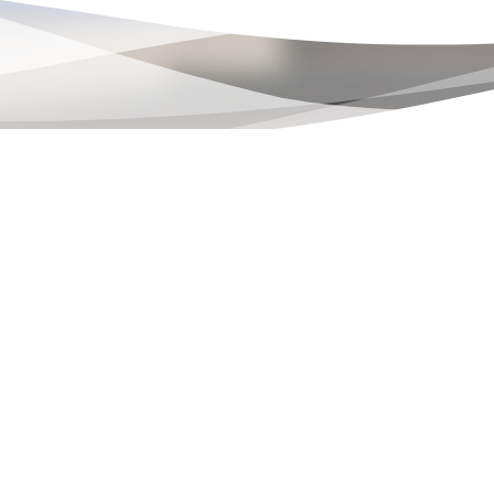
Copyright 2026 - TMH Medizinhandel GmbH & Co. KG
TMH Medizinhandel GmbH & Co. KG
Helene-Kropp-Str. 1
47166 Duisburg
Tel.
+49 (0) 203 47 97 21 – 0
Fax.
+49 (0) 203 47 97 21 – 88